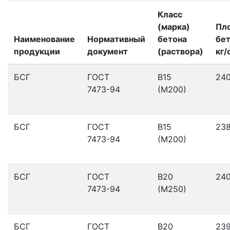
Класс
(марка)
Пл
Наименование
Нормативный
бетона
бет
продукции
документ
(раствора)
кг/
БСГ
ГОСТ
В15
24
7473-94
(М200)
БСГ
ГОСТ
В15
23
7473-94
(М200)
БСГ
ГОСТ
В20
24
7473-94
(М250)
БСГ
ГОСТ
В20
23