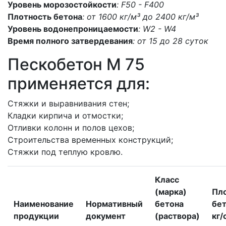
Уровень морозостойкости
: F50 - F400
Плотность бетона
: от 1600 кг/м³ до 2400 кг/м³
Уровень водонепроницаемости
: W2 - W4
Время полного затвердевания
: от 15 до 28 суток
Пескобетон M 75
применяется для:
Стяжки и выравнивания стен;
Кладки кирпича и отмостки;
Отливки колонн и полов цехов;
Строительства временных конструкций;
Стяжки под теплую кровлю.
Класс
(марка)
Пл
Наименование
Нормативный
бетона
бет
продукции
документ
(раствора)
кг/